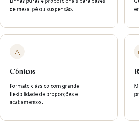
Linhas puras e proporcionais para bases
G
de mesa, pé ou suspensão.
em
△
Cónicos
R
Formato clássico com grande
M
flexibilidade de proporções e
pr
acabamentos.