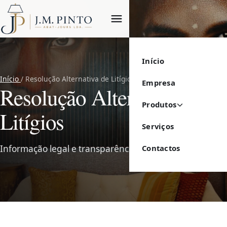
Abrir menu
Início
Início
/ Resolução Alternativa de Litígios
Empresa
Resolução Alternativa de
Produtos
Litígios
Serviços
Contactos
Informação legal e transparência.