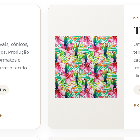
67
T
vais, cónicos,
Um
dos. Produção
te
ormatos e
ca
izar o tecido
tr
cli
atos
Li
EX
→