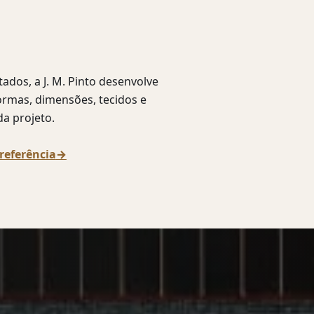
dos, a J. M. Pinto desenvolve
ormas, dimensões, tecidos e
a projeto.
referência
→