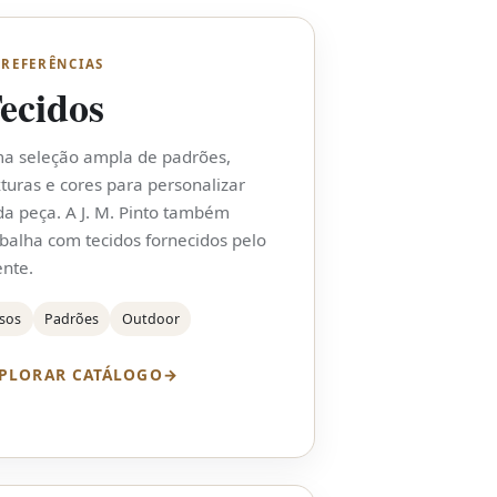
 REFERÊNCIAS
ecidos
a seleção ampla de padrões,
xturas e cores para personalizar
da peça. A J. M. Pinto também
abalha com tecidos fornecidos pelo
ente.
s​os
Padrões
Outdoor
PLORAR CATÁLOGO
→