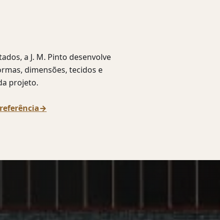
dos, a J. M. Pinto desenvolve
ormas, dimensões, tecidos e
a projeto.
referência
→