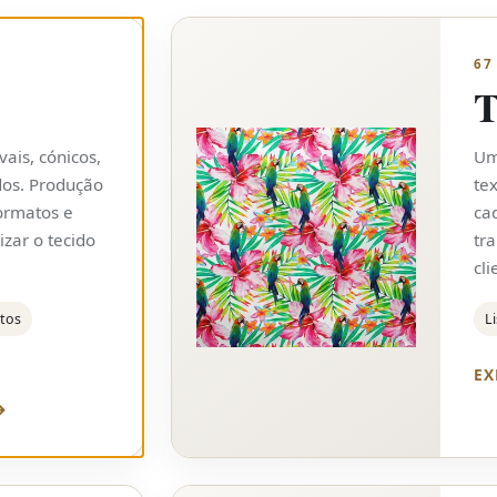
67
T
vais, cónicos,
Um
dos. Produção
te
ormatos e
ca
izar o tecido
tr
cli
atos
Li
EX
→