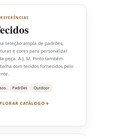
 REFERÊNCIAS
ecidos
a seleção ampla de padrões,
xturas e cores para personalizar
da peça. A J. M. Pinto também
abalha com tecidos fornecidos pelo
ente.
s​os
Padrões
Outdoor
PLORAR CATÁLOGO
→